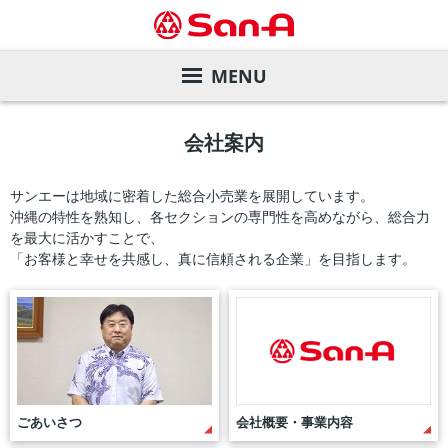
MENU
サービスガイド
会社案内
店舗を探す
サンエーカード
サンエーは地域に密着した総合小売業を展開しています。
沖縄の特性を熟知し、各セクションの専門性を高めながら、総合力
デジタルカタログ
サンエー商品券
店舗一覧
を最大に活かすことで、
「お客様と幸せを共感し、真に信頼される企業」を目指します。
会社案内
各種お支払い方法
直営飲食店
旧盆ご予約メニュー
株主・投資家の皆様へ
サンエーアプリ
家電と暮らしのエディオン
夏のお中元ギフト
ごあいさつ
サステナビリティ
インフォメーションカウンター
マツモトキヨシ
ご予約メニュー
会社概要・事業内容
業績の推移
ごあいさつ
会社概要・事業内容
リクルート
店内設備
サンエーコスメ
沿革
株価情報