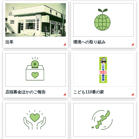
えこすぽっと (古紙回収)
アカチャンホンポ
出店戦略
IR資料室
採用情報（学卒の方）
栄養相談会
無印良品
環境への取り組み
株主優待制度
採用情報（高卒の方）
閉じる
沿革
環境への取り組み
トレーサビリティ
リトルマーメイド
店頭募金ほかのご報告
株式情報
採用情報（中途採用）
キャンペーン情報
ネットスーパー
店舗物件募集
IRカレンダー
採用実績ほか
SNS・テレビCM
オンラインショップ
折田財団
電子公告
お知らせ
お問い合わせ
こども110番の家
よくあるご質問
サンエーの理念
店頭募金ほかのご報告
こども110番の家
求める人財
サンエーのあゆみ
人財力の向上