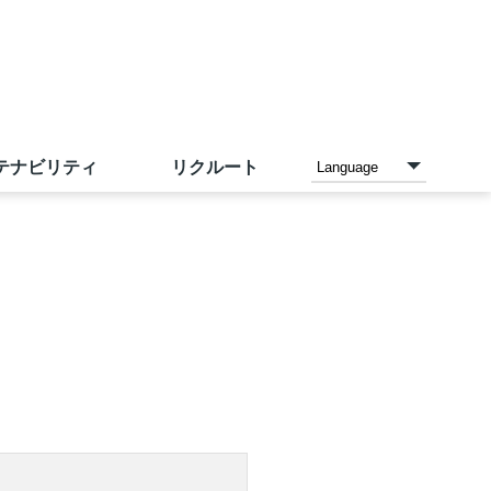
テナビリティ
リクルート
各種お支払い方法
家電と暮らしのエディオン
ご予約メニュー
沿革
IR資料室
採用情報（中途採用）
店内設備
アカチャンホンポ
店頭募金ほかのご報告
IRカレンダー
サンエーの理念
トレーサビリティ
ネットスーパー
こども110番の家
人財力の向上
お問い合わせ