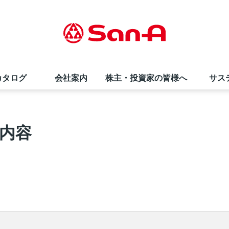
カタログ
会社案内
株主・投資家の皆様へ
サス
サンエー商品券
直営飲食店
夏のお中元ギフト
会社概要・事業内容
株価情報
採用情報（高卒の方）
内容
インフォメーションカウンター
サンエーコスメ
環境への取り組み
株式情報
お知らせ
栄養相談会
リトルマーメイド
折田財団
よくあるご質問
サンエーのあゆみ
SNS・テレビCM
社員の声