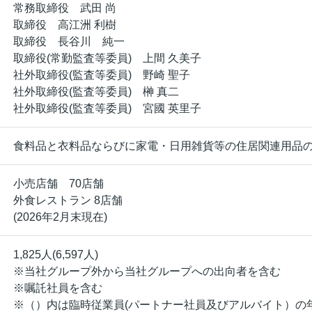
常務取締役 武田 尚
取締役 高江洲 利樹
取締役 長谷川 純一
取締役(常勤監査等委員) 上間 久美子
社外取締役(監査等委員) 野崎 聖子
社外取締役(監査等委員) 榊 真二
社外取締役(監査等委員) 宮國 英里子
食料品と衣料品ならびに家電・日用雑貨等の住居関連用品
小売店舗 70店舗
外食レストラン 8店舗
(2026年2月末現在)
1,825人(6,597人)
※当社グループ外から当社グループへの出向者を含む
※嘱託社員を含む
※（）内は臨時従業員(パートナー社員及びアルバイト）の