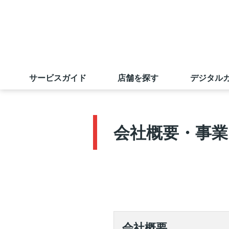
サービスガイド
店舗を探す
デジタル
サンエーカード
店舗一覧
旧盆ご予約メニュー
ごあいさつ
業績の推移
採用情報（学卒の方）
会社概要・事業
サンエーアプリ
マツモトキヨシ
出店戦略
株主優待制度
採用実績ほか
えこすぽっと (古紙回収)
無印良品
店舗物件募集
電子公告
求める人財
キャンペーン情報
オンラインショップ
若手社員に聞いてみました
会社概要