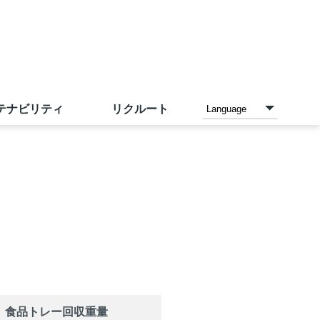
テナビリティ
リクルート
各種お支払い方法
家電と暮らしのエディオン
ご予約メニュー
沿革
IR資料室
採用情報（中途採用）
店内設備
アカチャンホンポ
店頭募金ほかのご報告
IRカレンダー
サンエーの理念
トレーサビリティ
ネットスーパー
こども110番の家
人財力の向上
お問い合わせ
食品
トレー回収重量