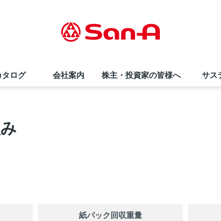
カタログ
会社案内
株主・投資家の皆様へ
サス
サンエー商品券
直営飲食店
夏のお中元ギフト
会社概要・事業内容
株価情報
採用情報（高卒の方）
組み
インフォメーションカウンター
サンエーコスメ
環境への取り組み
株式情報
お知らせ
栄養相談会
リトルマーメイド
折田財団
よくあるご質問
サンエーのあゆみ
SNS・テレビCM
社員の声
紙パック回収重量