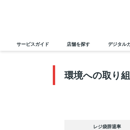
サービスガイド
店舗を探す
デジタル
サンエーカード
店舗一覧
旧盆ご予約メニュー
ごあいさつ
業績の推移
採用情報（学卒の方）
環境への取り
サンエーアプリ
マツモトキヨシ
出店戦略
株主優待制度
採用実績ほか
えこすぽっと (古紙回収)
無印良品
店舗物件募集
電子公告
求める人財
キャンペーン情報
オンラインショップ
若手社員に聞いてみました
レジ袋辞退率