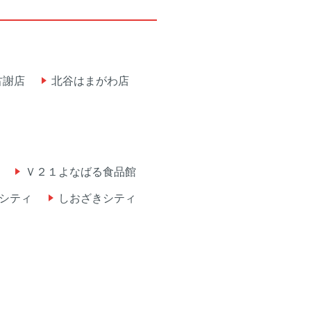
古謝店
北谷はまがわ店
Ｖ２１よなばる食品館
シティ
しおざきシティ