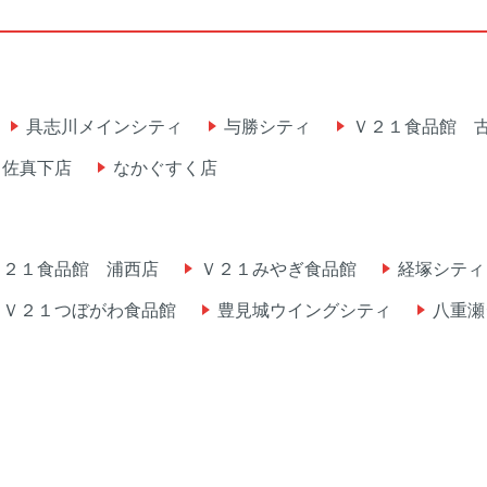
具志川メインシティ
与勝シティ
Ｖ２１食品館 
 佐真下店
なかぐすく店
Ｖ２１食品館 浦西店
Ｖ２１みやぎ食品館
経塚シティ
Ｖ２１つぼがわ食品館
豊見城ウイングシティ
八重瀬