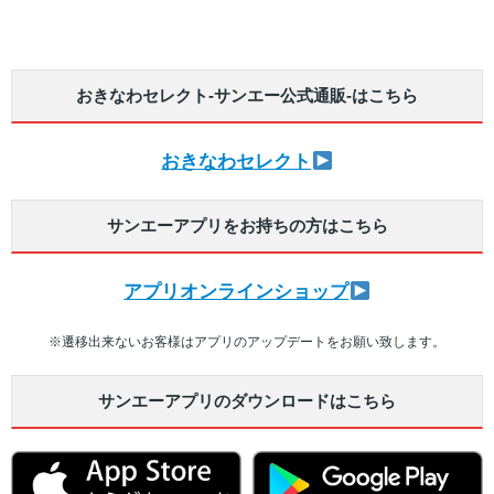
えこすぽっと (古紙回収)
アカチャンホンポ
出店戦略
IR資料室
採用情報（学卒の方）
おきなわセレクト-サンエー公式通販-はこちら
栄養相談会
無印良品
環境への取り組み
株主優待制度
採用情報（高卒の方）
閉じる
トレーサビリティ
リトルマーメイド
店頭募金ほかのご報告
株式情報
採用情報（中途採用）
おきなわセレクト
キャンペーン情報
ネットスーパー
店舗物件募集
IRカレンダー
採用実績ほか
サンエーアプリをお持ちの方はこちら
SNS・テレビCM
オンラインショップ
折田財団
電子公告
お知らせ
アプリオンラインショップ
お問い合わせ
こども110番の家
よくあるご質問
サンエーの理念
※遷移出来ないお客様はアプリのアップデートをお願い致します。
求める人財
サンエーアプリのダウンロードはこちら
サンエーのあゆみ
人財力の向上