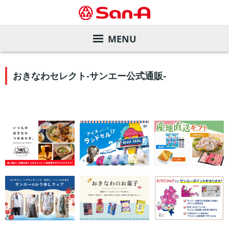
MENU
サービスガイド
おきなわセレクト-サンエー公式通販-
店舗を探す
サンエーカード
デジタルカタログ
サンエー商品券
店舗一覧
会社案内
各種お支払い方法
直営飲食店
旧盆ご予約メニュー
株主・投資家の皆様へ
サンエーアプリ
家電と暮らしのエディオン
夏のお中元ギフト
ごあいさつ
サステナビリティ
インフォメーションカウンター
マツモトキヨシ
ご予約メニュー
会社概要・事業内容
業績の推移
リクルート
店内設備
サンエーコスメ
沿革
株価情報