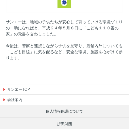
えこすぽっと (古紙回収)
アカチャンホンポ
出店戦略
IR資料室
採用情報（学卒の方）
サンエーは、地域の子供たちが安心して育っていける環境づくり
栄養相談会
無印良品
環境への取り組み
株主優待制度
採用情報（高卒の方）
の一助になればと、平成２４年５月８日に「こども１１０番の
閉じる
家」の覚書を交わしました。
トレーサビリティ
リトルマーメイド
店頭募金ほかのご報告
株式情報
採用情報（中途採用）
今後は、警察と連携しながら子供を見守り、店舗内外についても
「こども目線」に気を配るなど、安全な環境、施設を心がけて参
キャンペーン情報
ネットスーパー
店舗物件募集
IRカレンダー
採用実績ほか
ります。
SNS・テレビCM
オンラインショップ
折田財団
電子公告
お知らせ
お問い合わせ
こども110番の家
よくあるご質問
サンエーの理念
サンエーTOP
求める人財
会社案内
個人情報保護について
サンエーのあゆみ
折田財団
人財力の向上