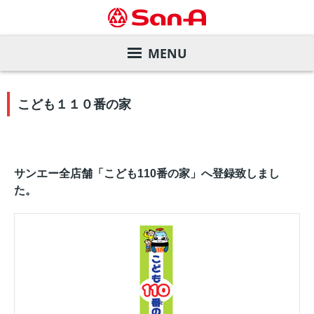
MENU
サービスガイド
こども１１０番の家
店舗を探す
サンエーカード
デジタルカタログ
サンエー商品券
店舗一覧
サンエー全店舗「こども110番の家」へ登録致しまし
た。
会社案内
各種お支払い方法
直営飲食店
旧盆ご予約メニュー
株主・投資家の皆様へ
サンエーアプリ
家電と暮らしのエディオン
夏のお中元ギフト
ごあいさつ
サステナビリティ
インフォメーションカウンター
マツモトキヨシ
ご予約メニュー
会社概要・事業内容
業績の推移
リクルート
店内設備
サンエーコスメ
沿革
株価情報