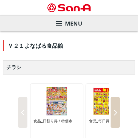
MENU
サービスガイド
Ｖ２１よなばる食品館
店舗を探す
サンエーカード
チラシ
デジタルカタログ
サンエー商品券
店舗一覧
会社案内
各種お支払い方法
直営飲食店
旧盆ご予約メニュー
株主・投資家の皆様へ
サンエーアプリ
家電と暮らしのエディオン
夏のお中元ギフト
ごあいさつ
サステナビリティ
インフォメーションカウンター
マツモトキヨシ
ご予約メニュー
会社概要・事業内容
業績の推移
リクルート
店内設備
サンエーコスメ
沿革
株価情報