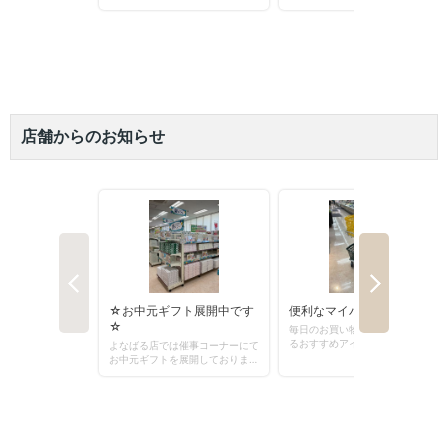
えこすぽっと (古紙回収)
アカチャンホンポ
出店戦略
IR資料室
採用情報（学卒の方）
栄養相談会
無印良品
環境への取り組み
株主優待制度
採用情報（高卒の方）
閉じる
店舗からのお知らせ
トレーサビリティ
リトルマーメイド
店頭募金ほかのご報告
株式情報
採用情報（中途採用）
キャンペーン情報
ネットスーパー
店舗物件募集
IRカレンダー
採用実績ほか
SNS・テレビCM
オンラインショップ
折田財団
電子公告
お知らせ
お問い合わせ
こども110番の家
よくあるご質問
サンエーの理念
求める人財
サンエーのあゆみ
人財力の向上