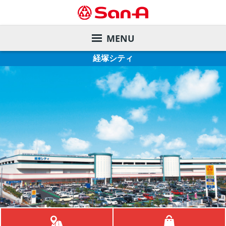
MENU
経塚シティ
サービスガイド
店舗を探す
サンエーカード
デジタルカタログ
サンエー商品券
店舗一覧
会社案内
各種お支払い方法
直営飲食店
旧盆ご予約メニュー
株主・投資家の皆様へ
サンエーアプリ
家電と暮らしのエディオン
夏のお中元ギフト
ごあいさつ
サステナビリティ
インフォメーションカウンター
マツモトキヨシ
ご予約メニュー
会社概要・事業内容
業績の推移
リクルート
店内設備
サンエーコスメ
沿革
株価情報