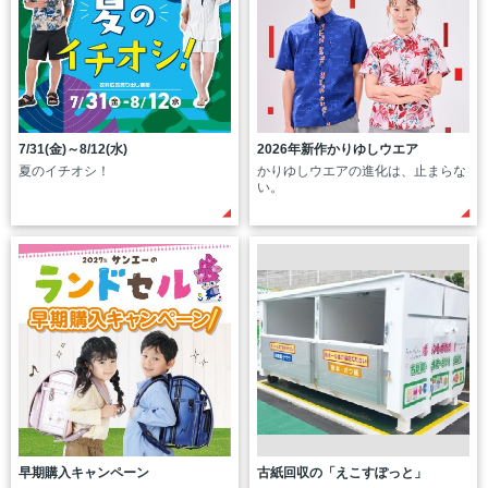
7/31(金)～8/12(水)
2026年新作かりゆしウエア
夏のイチオシ！
かりゆしウエアの進化は、止まらな
い。
早期購入キャンペーン
古紙回収の「えこすぽっと」