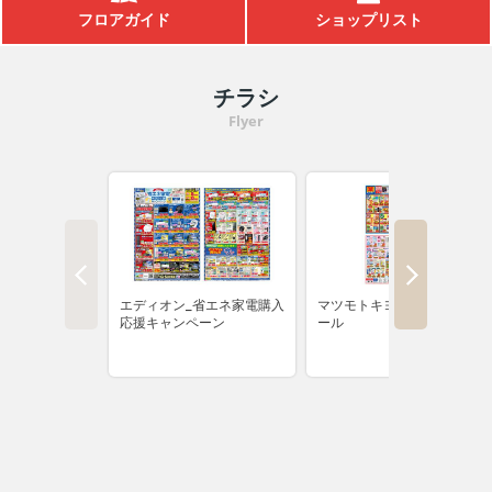
フロアガイド
ショップリスト
えこすぽっと (古紙回収)
アカチャンホンポ
出店戦略
IR資料室
採用情報（学卒の方）
チラシ
栄養相談会
無印良品
環境への取り組み
株主優待制度
採用情報（高卒の方）
閉じる
Flyer
トレーサビリティ
リトルマーメイド
店頭募金ほかのご報告
株式情報
採用情報（中途採用）
キャンペーン情報
ネットスーパー
店舗物件募集
IRカレンダー
採用実績ほか
SNS・テレビCM
オンラインショップ
折田財団
電子公告
お知らせ
お問い合わせ
こども110番の家
よくあるご質問
サンエーの理念
求める人財
サンエーのあゆみ
人財力の向上