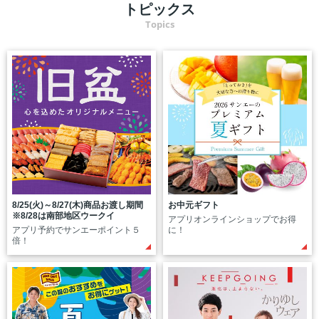
トピックス
Topics
8/25(火)～8/27(木)商品お渡し期間
お中元ギフト
※8/28は南部地区ウークイ
アプリオンラインショップでお得
アプリ予約でサンエーポイント５
に！
倍！