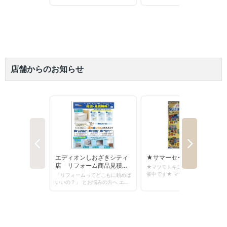
えこすぽっと (古紙回収)
アカチャンホンポ
出店戦略
IR資料室
採用情報（学卒の方）
栄養相談会
無印良品
環境への取り組み
株主優待制度
採用情報（高卒の方）
閉じる
店舗からのお知らせ
トレーサビリティ
リトルマーメイド
店頭募金ほかのご報告
株式情報
採用情報（中途採用）
キャンペーン情報
ネットスーパー
店舗物件募集
IRカレンダー
採用実績ほか
SNS・テレビCM
オンラインショップ
折田財団
電子公告
お知らせ
お問い合わせ
こども110番の家
よくあるご質問
サンエーの理念
求める人財
サンエーのあゆみ
人財力の向上