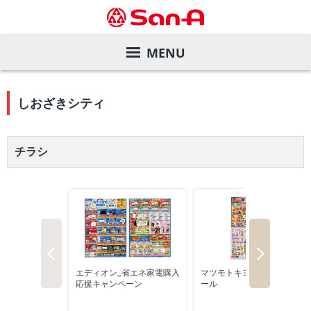
MENU
サービスガイド
しおざきシティ
店舗を探す
サンエーカード
チラシ
デジタルカタログ
サンエー商品券
店舗一覧
会社案内
各種お支払い方法
直営飲食店
旧盆ご予約メニュー
株主・投資家の皆様へ
サンエーアプリ
家電と暮らしのエディオン
夏のお中元ギフト
ごあいさつ
サステナビリティ
インフォメーションカウンター
マツモトキヨシ
ご予約メニュー
会社概要・事業内容
業績の推移
リクルート
店内設備
サンエーコスメ
沿革
株価情報