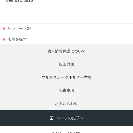
098-992-8815
1F
あ
サンエーTOP
店舗を探す
店名
店名
あそびタウン
あそびタウン
個人情報保護について
営業時間
営業時間
9:00～22:00
9:00～22:00
折田財団
TEL
TEL
098-995-3669
098-995-3669
マルチステークホルダー方針
店名
店名
エディオン
エディオン
免責事項
営業時間
営業時間
9:00～22:00
9:00～22:00
お問い合わせ
10:00～19:00(ケータイコーナー)
10:00～19:00(ケータイコーナー)
TEL
TEL
ページの先頭へ
098-992-8800
098-992-8800
店名
店名