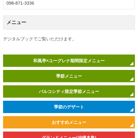
098-871-3336
えこすぽっと (古紙回収)
アカチャンホンポ
出店戦略
IR資料室
採用情報（学卒の方）
メニュー
栄養相談会
無印良品
環境への取り組み
株主優待制度
採用情報（高卒の方）
閉じる
デジタルブックでご覧いただけます。
トレーサビリティ
リトルマーメイド
店頭募金ほかのご報告
株式情報
採用情報（中途採用）
キャンペーン情報
ネットスーパー
店舗物件募集
IRカレンダー
採用実績ほか
和風亭×ユーグレナ期間限定メニュー
SNS・テレビCM
オンラインショップ
折田財団
電子公告
お知らせ
季節メニュー
お問い合わせ
こども110番の家
よくあるご質問
サンエーの理念
パルコシティ限定季節メニュー
求める人財
季節のデザート
サンエーのあゆみ
おすすめメニュー
人財力の向上
グランドメニュー(沖縄本島)