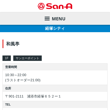
MENU
経塚シティ
サービスガイド
和風亭
店舗を探す
サンエーカード
デジタルカタログ
サンエー商品券
店舗一覧
1F
サンエーポイント
営業時間
会社案内
各種お支払い方法
直営飲食店
旧盆ご予約メニュー
10:30～22:00
(ラストオーダー21:00)
株主・投資家の皆様へ
サンエーアプリ
家電と暮らしのエディオン
夏のお中元ギフト
ごあいさつ
住所
サステナビリティ
インフォメーションカウンター
マツモトキヨシ
ご予約メニュー
会社概要・事業内容
業績の推移
〒901-2111 浦添市経塚６５２ー１
TEL
リクルート
店内設備
サンエーコスメ
沿革
株価情報