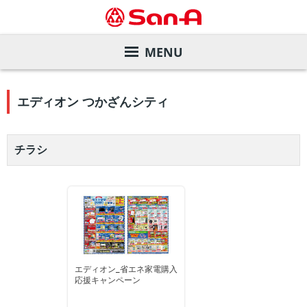
MENU
サービスガイド
エディオン つかざんシティ
店舗を探す
サンエーカード
チラシ
デジタルカタログ
サンエー商品券
店舗一覧
会社案内
各種お支払い方法
直営飲食店
旧盆ご予約メニュー
株主・投資家の皆様へ
サンエーアプリ
家電と暮らしのエディオン
夏のお中元ギフト
ごあいさつ
サステナビリティ
インフォメーションカウンター
マツモトキヨシ
ご予約メニュー
会社概要・事業内容
業績の推移
リクルート
店内設備
サンエーコスメ
沿革
株価情報