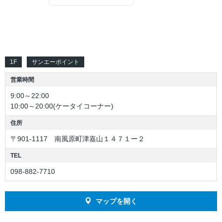
えこすぽっと (古紙回収)
アカチャンホンポ
出店戦略
IR資料室
採用情報（学卒の方）
栄養相談会
無印良品
環境への取り組み
株主優待制度
採用情報（高卒の方）
閉じる
1F
サンエーポイント
トレーサビリティ
リトルマーメイド
店頭募金ほかのご報告
株式情報
採用情報（中途採用）
営業時間
キャンペーン情報
ネットスーパー
店舗物件募集
IRカレンダー
採用実績ほか
9:00～22:00
10:00～20:00(ケータイコーナー)
SNS・テレビCM
オンラインショップ
折田財団
電子公告
お知らせ
住所
〒901-1117 南風原町津嘉山１４７１ー２
お問い合わせ
こども110番の家
よくあるご質問
サンエーの理念
TEL
求める人財
098-882-7710
サンエーのあゆみ
マップを開く
人財力の向上