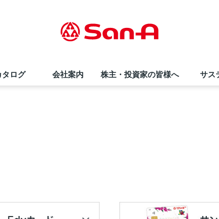
カタログ
会社案内
株主・投資家の皆様へ
サス
サンエー商品券
直営飲食店
夏のお中元ギフト
会社概要・事業内容
株価情報
採用情報（高卒の方）
ド
インフォメーションカウンター
サンエーコスメ
環境への取り組み
株式情報
お知らせ
栄養相談会
リトルマーメイド
折田財団
よくあるご質問
サンエーのあゆみ
SNS・テレビCM
社員の声