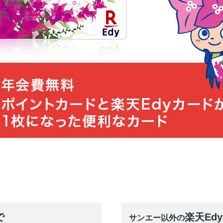
で
楽天Ed
サンエー以外の