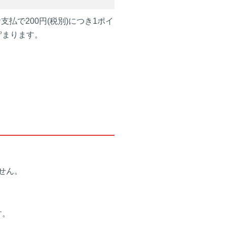
支払で200円(税別)につき1ポイ
貯まります。
せん。
す。