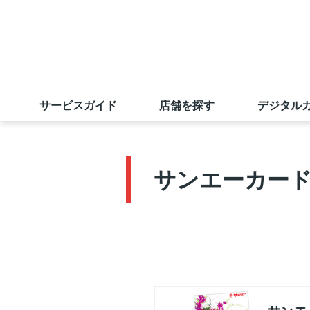
サービスガイド
店舗を探す
デジタル
サンエーカード
店舗一覧
旧盆ご予約メニュー
ごあいさつ
業績の推移
採用情報（学卒の方）
サンエーカー
サンエーアプリ
マツモトキヨシ
出店戦略
株主優待制度
採用実績ほか
えこすぽっと (古紙回収)
無印良品
店舗物件募集
電子公告
求める人財
キャンペーン情報
オンラインショップ
若手社員に聞いてみました