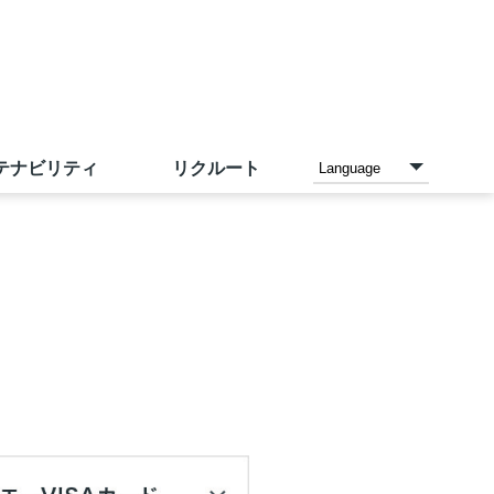
テナビリティ
リクルート
各種お支払い方法
家電と暮らしのエディオン
ご予約メニュー
沿革
IR資料室
採用情報（中途採用）
店内設備
アカチャンホンポ
店頭募金ほかのご報告
IRカレンダー
サンエーの理念
トレーサビリティ
ネットスーパー
こども110番の家
人財力の向上
お問い合わせ