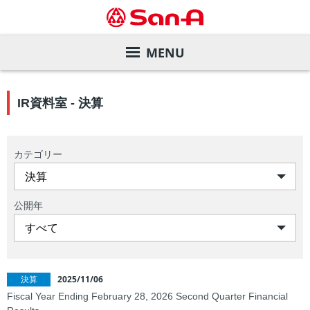
MENU
サービスガイド
IR資料室 - 決算
店舗を探す
サンエーカード
カテゴリー
デジタルカタログ
サンエー商品券
店舗一覧
会社案内
各種お支払い方法
直営飲食店
旧盆ご予約メニュー
公開年
株主・投資家の皆様へ
サンエーアプリ
家電と暮らしのエディオン
夏のお中元ギフト
ごあいさつ
サステナビリティ
インフォメーションカウンター
マツモトキヨシ
ご予約メニュー
会社概要・事業内容
業績の推移
2025/11/06
決算
Fiscal Year Ending ​February 28, 2026​ Second Quarter Financial
リクルート
店内設備
サンエーコスメ
沿革
株価情報