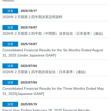
Results
えこすぽっと (古紙回収)
アカチャンホンポ
出店戦略
IR資料室
採用情報（学卒の方）
2025/10/17
決算
2026年２月期第２四半期決算説明資料
栄養相談会
無印良品
環境への取り組み
株主優待制度
採用情報（高卒の方）
閉じる
2025/10/07
決算
2026年２月期第２四半期（中間期）決算短信〔日本基準〕(連結)
トレーサビリティ
リトルマーメイド
店頭募金ほかのご報告
株式情報
採用情報（中途採用）
2025/10/07
決算
キャンペーン情報
ネットスーパー
店舗物件募集
IRカレンダー
採用実績ほか
Consolidated Financial Results for the Six Months Ended August
31, 2025 (Under Japanese GAAP)
SNS・テレビCM
オンラインショップ
折田財団
電子公告
お知らせ
2025/07/04
決算
2026年２月期第１四半期決算短信〔日本基準〕(連結)
お問い合わせ
こども110番の家
よくあるご質問
サンエーの理念
2025/07/04
決算
求める人財
Consolidated Financial Results for the Three Months Ended May
31, 2025[Japanese GAAP]
サンエーのあゆみ
2025/05/19
決算
人財力の向上
Fiscal Year Ending February 28, 2025 Financial Results