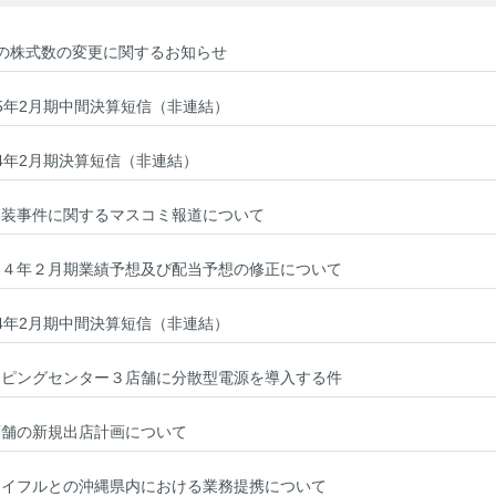
の株式数の変更に関するお知らせ
5年2月期中間決算短信（非連結）
4年2月期決算短信（非連結）
偽装事件に関するマスコミ報道について
１４年２月期業績予想及び配当予想の修正について
4年2月期中間決算短信（非連結）
ッピングセンター３店舗に分散型電源を導入する件
店舗の新規出店計画について
ョイフルとの沖縄県内における業務提携について