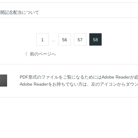
公開記念配当について
1
...
56
57
58
前のページへ
PDF形式のファイルをご覧になるためにはAdobe Readerが
Adobe Readerをお持ちでない方は、左のアイコンからダ