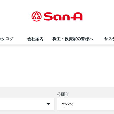
カタログ
会社案内
株主・投資家の皆様へ
サス
サンエー商品券
直営飲食店
夏のお中元ギフト
会社概要・事業内容
株価情報
採用情報（高卒の方）
インフォメーションカウンター
サンエーコスメ
環境への取り組み
株式情報
お知らせ
栄養相談会
リトルマーメイド
折田財団
よくあるご質問
サンエーのあゆみ
SNS・テレビCM
社員の声
公開年