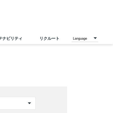
テナビリティ
リクルート
各種お支払い方法
家電と暮らしのエディオン
ご予約メニュー
沿革
IR資料室
採用情報（中途採用）
店内設備
アカチャンホンポ
店頭募金ほかのご報告
IRカレンダー
サンエーの理念
トレーサビリティ
ネットスーパー
こども110番の家
人財力の向上
お問い合わせ