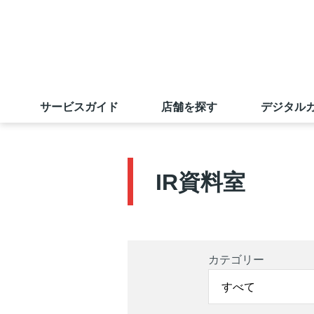
サービスガイド
店舗を探す
デジタル
サンエーカード
店舗一覧
旧盆ご予約メニュー
ごあいさつ
業績の推移
採用情報（学卒の方）
IR資料室
サンエーアプリ
マツモトキヨシ
出店戦略
株主優待制度
採用実績ほか
えこすぽっと (古紙回収)
無印良品
店舗物件募集
電子公告
求める人財
キャンペーン情報
オンラインショップ
若手社員に聞いてみました
カテゴリー