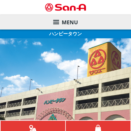
MENU
ハンビータウン
サービスガイド
店舗を探す
サンエーカード
デジタルカタログ
サンエー商品券
店舗一覧
会社案内
各種お支払い方法
直営飲食店
旧盆ご予約メニュー
株主・投資家の皆様へ
サンエーアプリ
家電と暮らしのエディオン
夏のお中元ギフト
ごあいさつ
サステナビリティ
インフォメーションカウンター
マツモトキヨシ
ご予約メニュー
会社概要・事業内容
業績の推移
リクルート
店内設備
サンエーコスメ
沿革
株価情報