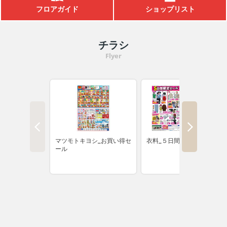
フロアガイド
ショップリスト
えこすぽっと (古紙回収)
アカチャンホンポ
出店戦略
IR資料室
採用情報（学卒の方）
チラシ
栄養相談会
無印良品
環境への取り組み
株主優待制度
採用情報（高卒の方）
閉じる
Flyer
トレーサビリティ
リトルマーメイド
店頭募金ほかのご報告
株式情報
採用情報（中途採用）
キャンペーン情報
ネットスーパー
店舗物件募集
IRカレンダー
採用実績ほか
SNS・テレビCM
オンラインショップ
折田財団
電子公告
お知らせ
お問い合わせ
こども110番の家
よくあるご質問
サンエーの理念
求める人財
サンエーのあゆみ
人財力の向上