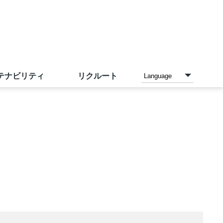
テナビリティ
リクルート
各種お支払い方法
家電と暮らしのエディオン
ご予約メニュー
沿革
IR資料室
採用情報（中途採用）
店内設備
アカチャンホンポ
店頭募金ほかのご報告
IRカレンダー
サンエーの理念
トレーサビリティ
ネットスーパー
こども110番の家
人財力の向上
お問い合わせ