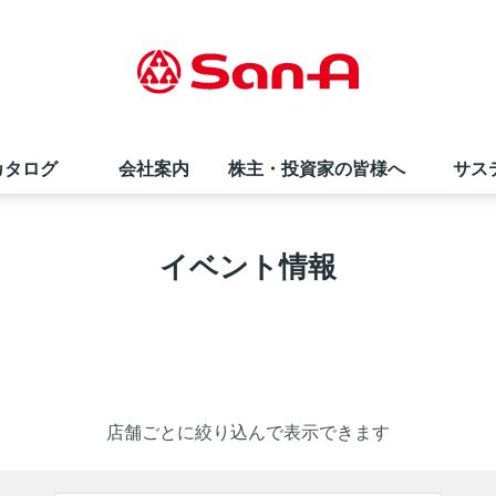
カタログ
会社案内
株主・投資家の皆様へ
サス
サンエー商品券
直営飲食店
夏のお中元ギフト
会社概要・事業内容
株価情報
採用情報（高卒の方）
イベント情報
インフォメーションカウンター
サンエーコスメ
環境への取り組み
株式情報
お知らせ
栄養相談会
リトルマーメイド
折田財団
よくあるご質問
サンエーのあゆみ
SNS・テレビCM
社員の声
店舗ごとに絞り込んで表示できます