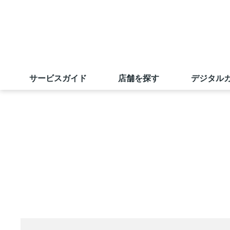
サービスガイド
店舗を探す
デジタル
サンエーカード
店舗一覧
旧盆ご予約メニュー
ごあいさつ
業績の推移
採用情報（学卒の方）
サンエーアプリ
マツモトキヨシ
出店戦略
株主優待制度
採用実績ほか
えこすぽっと (古紙回収)
無印良品
店舗物件募集
電子公告
求める人財
キャンペーン情報
オンラインショップ
若手社員に聞いてみました