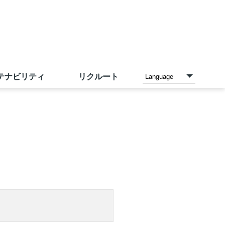
テナビリティ
リクルート
各種お支払い方法
家電と暮らしのエディオン
ご予約メニュー
沿革
IR資料室
採用情報（中途採用）
店内設備
アカチャンホンポ
店頭募金ほかのご報告
IRカレンダー
サンエーの理念
トレーサビリティ
ネットスーパー
こども110番の家
人財力の向上
お問い合わせ