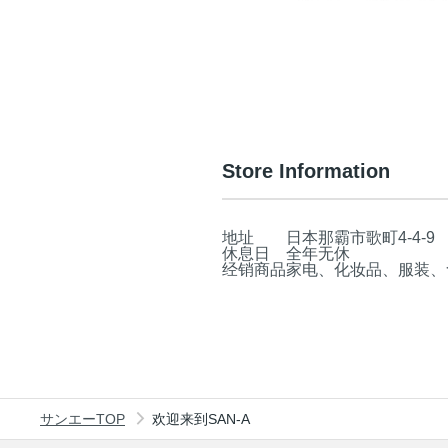
Store Information
地址
日本那霸市歌町4-4-9
休息日
全年无休
经销商品
家电、化妆品、服装、
サンエーTOP
欢迎来到SAN-A