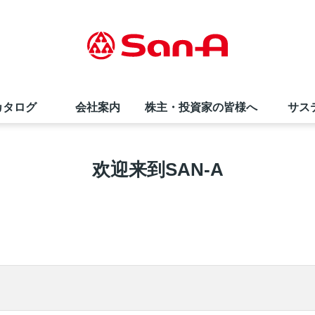
カタログ
会社案内
株主・投資家の皆様へ
サス
サンエー商品券
直営飲食店
夏のお中元ギフト
会社概要・事業内容
株価情報
採用情報（高卒の方）
欢迎来到SAN-A
インフォメーションカウンター
サンエーコスメ
環境への取り組み
株式情報
お知らせ
栄養相談会
リトルマーメイド
折田財団
よくあるご質問
サンエーのあゆみ
SNS・テレビCM
社員の声