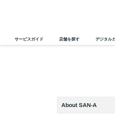
サービスガイド
店舗を探す
デジタル
サンエーカード
店舗一覧
旧盆ご予約メニュー
ごあいさつ
業績の推移
採用情報（学卒の方）
サンエーアプリ
マツモトキヨシ
出店戦略
株主優待制度
採用実績ほか
えこすぽっと (古紙回収)
無印良品
店舗物件募集
電子公告
求める人財
キャンペーン情報
オンラインショップ
若手社員に聞いてみました
About SAN-A